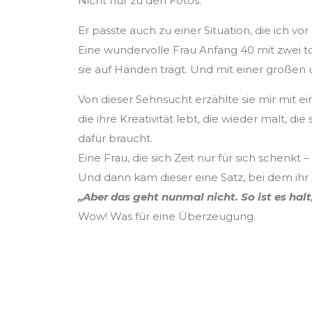
Nicht nur zu den Fotos.
Er passte auch zu einer Situation, die ich v
Eine wundervolle Frau Anfang 40 mit zwei t
sie auf Händen trägt. Und mit einer große
Von dieser Sehnsucht erzählte sie mir mit e
die ihre Kreativität lebt, die wieder malt, di
dafür braucht.
Eine Frau, die sich Zeit nur für sich schenkt
Und dann kam dieser eine Satz, bei dem ihr
„Aber das geht nunmal nicht. So ist es halt,
Wow! Was für eine Überzeugung.
But freedom, freed