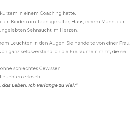
or kurzem in einem Coaching hatte.
ollen Kindern im Teenageralter, Haus, einem Mann, der
n ungelebten Sehnsucht im Herzen.
inem Leuchten in den Augen. Sie handelte von einer Frau,
e sich ganz selbsverständlich die Freiräume nimmt, die sie
 – ohne schlechtes Gewissen.
 Leuchten erlosch.
 das Leben. Ich verlange zu viel.“
om is never greater than