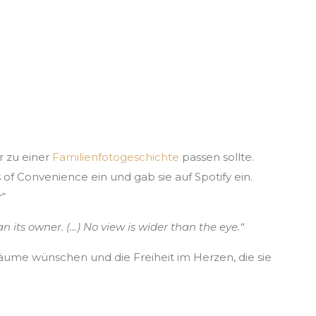
 du dein Leben denken?
r zu einer
Familienfotogeschichte
passen sollte.
 of Convenience ein und gab sie auf Spotify ein.
r“
 its owner. (…) No view is wider than the eye.“
räume wünschen und die Freiheit im Herzen, die sie