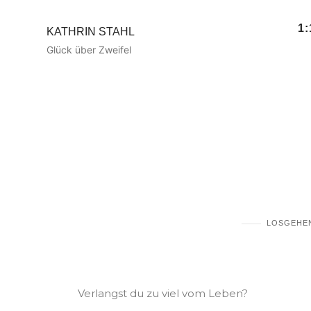
1
KATHRIN STAHL
Glück über Zweifel
Freiheit ist ni
Mensch, 
LOSGEHE
Verlangst du zu viel vom Leben?