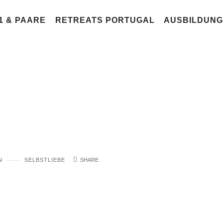
:1 & PAARE
RETREATS PORTUGAL
AUSBILDUN
emals größer als der
der sie denkt
N
SELBSTLIEBE
SHARE