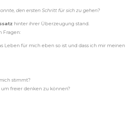
konnte, den ersten Schritt für sich zu gehen?
ssatz
hinter ihrer Überzeugung stand.
n Fragen:
Leben für mich eben so ist und dass ich mir meinen
 mich stimmt?
 um freier denken zu können?
Überzeugungen ablegen,