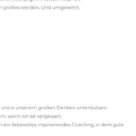
in großes werden. Und umgekehrt:
ke und mir das auch
 Leben kein kleines
 uns in unserem großen Denken unterstützen.
n, wenn wir sie vergessen.
n liebevolles, inspirierendes Coaching, in dem gute