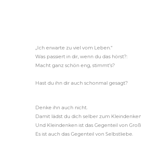
its owner. (…) No v
„Ich erwarte zu viel vom Leben.“
Was passiert in dir, wenn du das hörst?: ⁠
Macht ganz schön eng, stimmt’s? ⁠
Hast du ihn dir auch schonmal gesagt?⁠
Tu das nie wieder! ⁠
Denke ihn auch nicht. ⁠
Damit lädst du dich selber zum Kleindenken e
Und Kleindenken ist das Gegenteil von Gro
Es ist auch das Gegenteil von Selbstliebe. ⁠