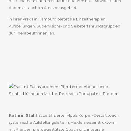
mit Schaman*innen in Ecuador erfahren hat – sowohl in den
Anden als auch im Amazonasgebiet.
In ihrer Praxis in Hamburg bietet sie Einzeltherapien,
Aufstellungen, Supervisions- und Selbsterfahrungsgruppen
(für Therapeut*innen) an.
Kathrin Stahl
ist zertifizierte IMpuls Körper-Gestaltcoach,
systemische Aufstellungsleiterin, Heldenreiseinstruktorin
mit Pferden, pferdegestützte Coach und integrale