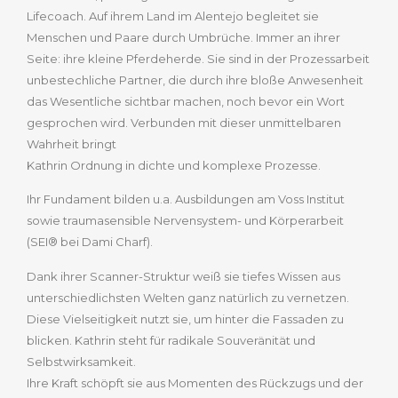
Lifecoach. Auf ihrem Land im Alentejo begleitet sie
Menschen und Paare durch Umbrüche. Immer an ihrer
Seite: ihre kleine Pferdeherde. Sie sind in der Prozessarbeit
unbestechliche Partner, die durch ihre bloße Anwesenheit
das Wesentliche sichtbar machen, noch bevor ein Wort
gesprochen wird. Verbunden mit dieser unmittelbaren
Wahrheit bringt
Kathrin Ordnung in dichte und komplexe Prozesse.
Ihr Fundament bilden u.a. Ausbildungen am Voss Institut
sowie traumasensible Nervensystem- und Körperarbeit
(SEI® bei Dami Charf).
Dank ihrer Scanner-Struktur weiß sie tiefes Wissen aus
unterschiedlichsten Welten ganz natürlich zu vernetzen.
Diese Vielseitigkeit nutzt sie, um hinter die Fassaden zu
blicken. Kathrin steht für radikale Souveränität und
Selbstwirksamkeit.
Ihre Kraft schöpft sie aus Momenten des Rückzugs und der