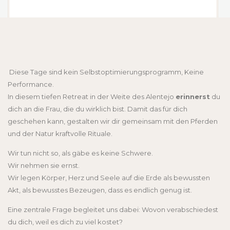
Carola, Hamburg
DAS WILL ICH AUCH
Diese Tage sind kein Selbstoptimierungsprogramm, Keine
Performance.
In diesem tiefen Retreat in der Weite des Alentejo
erinnerst
du
dich an die Frau, die du wirklich bist. Damit das für dich
geschehen kann, gestalten wir dir gemeinsam mit den Pferden
und der Natur kraftvolle Rituale.
Wir tun nicht so, als gäbe es keine Schwere.
Wir nehmen sie ernst.
Wir legen Körper, Herz und Seele auf die Erde als bewussten
Akt, als bewusstes Bezeugen, dass es endlich genug ist.
Eine zentrale Frage begleitet uns dabei: Wovon verabschiedest
du dich, weil es dich zu viel kostet?