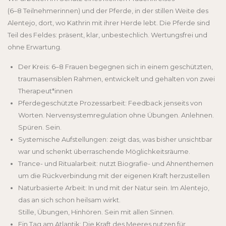
(6–8 Teilnehmerinnen) und der Pferde, in der stillen Weite des
Alentejo, dort, wo Kathrin mit ihrer Herde lebt. Die Pferde sind
Teil des Feldes: präsent, klar, unbestechlich. Wertungsfrei und
ohne Erwartung.
Der Kreis: 6–8 Frauen begegnen sich in einem geschützten,
traumasensiblen Rahmen, entwickelt und gehalten von zwei
Therapeut*innen
Pferdegeschützte Prozessarbeit: Feedback jenseits von
Worten. Nervensystemregulation ohne Übungen. Anlehnen.
Spüren. Sein.
Systemische Aufstellungen: zeigt das, was bisher unsichtbar
war und schenkt überraschende Möglichkeitsräume.
Trance- und Ritualarbeit: nutzt Biografie- und Ahnenthemen
um die Rückverbindung mit der eigenen Kraft herzustellen
Naturbasierte Arbeit: In und mit der Natur sein. Im Alentejo,
das an sich schon heilsam wirkt.
Stille, Übungen, Hinhören. Sein mit allen Sinnen.
Ein Tag am Atlantik: Die Kraft des Meeres nutzen für