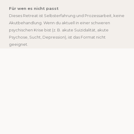
Für wen es nicht passt
Dieses Retreat ist Selbsterfahrung und Prozessarbeit, keine
Akutbehandlung. Wenn du aktuell in einer schweren
psychischen Krise bist (z. B. akute Suizidalität, akute
Psychose, Sucht, Depression), ist das Format nicht
geeignet.
Wenn du unsicher bist, melde dich gerne und wir klären
dies in einem Einzelgespräch.