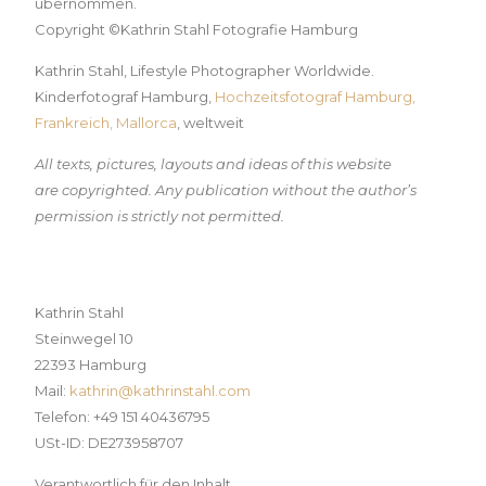
übernommen.
Copyright ©Kathrin Stahl Fotografie Hamburg
Kathrin Stahl, Lifestyle Photographer Worldwide.
Kinderfotograf Hamburg,
Hochzeitsfotograf Hamburg,
Frankreich, Mallorca
, weltweit
All texts, pictures, layouts and ideas of this website
are copyrighted. Any publication without the author’s
permission is strictly not permitted.
Impressum
Kathrin Stahl
Steinwegel 10
22393 Hamburg
Mail:
kathrin@kathrinstahl.com
Telefon: +49 151 40436795
USt-ID: DE273958707
Verantwortlich für den Inhalt