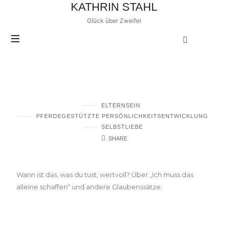
KATHRIN STAHL
Glück über Zweifel
Glaubenssatzarbeit mit Pferden –
Wann bin ich wertvoll?
ELTERNSEIN
PFERDEGESTÜTZTE PERSÖNLICHKEITSENTWICKLUNG
SELBSTLIEBE
SHARE
Wann ist das, was du tust, wertvoll? Über „Ich muss das
alleine schaffen“ und andere Glaubenssätze.