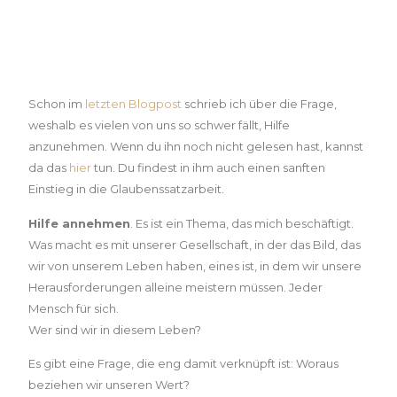
Wieso glauben wir, so vieles alleine
schaffen zu müssen?
Schon im
letzten Blogpost
schrieb ich über die Frage,
weshalb es vielen von uns so schwer fällt, Hilfe
anzunehmen. Wenn du ihn noch nicht gelesen hast, kannst
da das
hier
tun. Du findest in ihm auch einen sanften
Einstieg in die Glaubenssatzarbeit.
Hilfe annehmen
. Es ist ein Thema, das mich beschäftigt.
Was macht es mit unserer Gesellschaft, in der das Bild, das
wir von unserem Leben haben, eines ist, in dem wir unsere
Herausforderungen alleine meistern müssen. Jeder
Mensch für sich.
Wer sind wir in diesem Leben?
Es gibt eine Frage, die eng damit verknüpft ist: Woraus
beziehen wir unseren Wert?