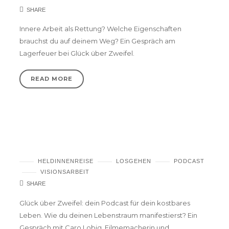
SHARE
Innere Arbeit als Rettung? Welche Eigenschaften
brauchst du auf deinem Weg? Ein Gespräch am
Lagerfeuer bei Glück über Zweifel.
READ MORE
Mache niemals deine Träume klein –
Podcast
HELDINNENREISE
LOSGEHEN
PODCAST
VISIONSARBEIT
SHARE
Glück über Zweifel: dein Podcast für dein kostbares
Leben. Wie du deinen Lebenstraum manifestierst? Ein
Gespräch mit Caro Lobig, Filmemacherin und