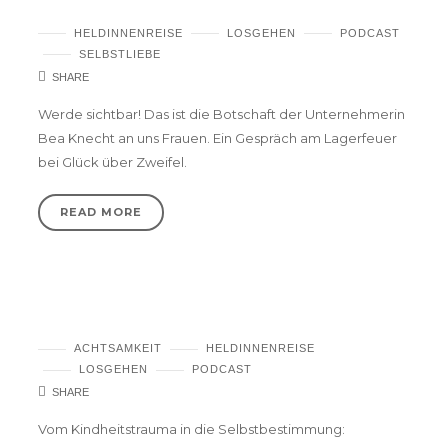
darüber reden
HELDINNENREISE
LOSGEHEN
PODCAST
SELBSTLIEBE
SHARE
Werde sichtbar! Das ist die Botschaft der Unternehmerin
Bea Knecht an uns Frauen. Ein Gespräch am Lagerfeuer
bei Glück über Zweifel.
READ MORE
Alexandra König – Ergreife jede Chance!
ACHTSAMKEIT
HELDINNENREISE
LOSGEHEN
PODCAST
SHARE
Vom Kindheitstrauma in die Selbstbestimmung: