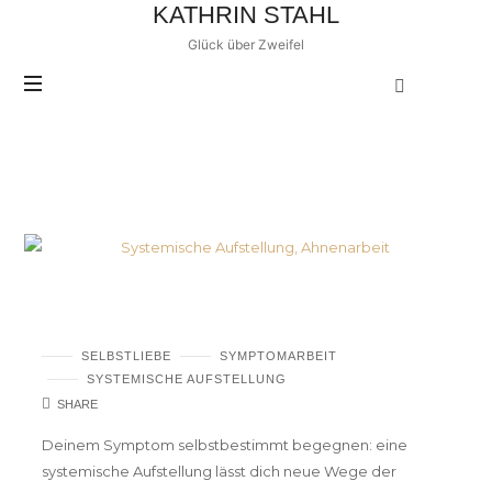
KATHRIN
KATHRIN STAHL
STAHL
Glück über Zweifel
POSTS TAGGED
Starke Frauen
Kloßgefühl im Hals – wie eine Aufstellung
hilft
SELBSTLIEBE
SYMPTOMARBEIT
SYSTEMISCHE AUFSTELLUNG
SHARE
Deinem Symptom selbstbestimmt begegnen: eine
systemische Aufstellung lässt dich neue Wege der