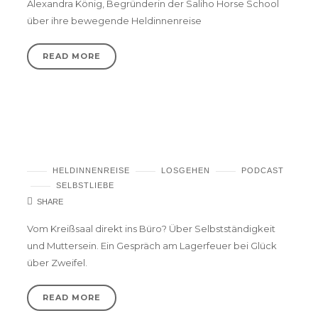
Alexandra König, Begründerin der Saliho Horse School
über ihre bewegende Heldinnenreise
READ MORE
Andrea Lindau – Grabe nach Leben, bis du
es findest.
HELDINNENREISE
LOSGEHEN
PODCAST
SELBSTLIEBE
SHARE
Vom Kreißsaal direkt ins Büro? Über Selbstständigkeit
und Muttersein. Ein Gespräch am Lagerfeuer bei Glück
über Zweifel.
READ MORE