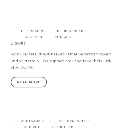
Selbstständigkeit als Mutter – Podcast
ELTERNSEIN
HELDINNENREISE
LOSGEHEN
PODCAST
SHARE
Vom Kreißsaal direkt ins Büro? Über Selbstständigkeit
und Muttersein. Ein Gespräch am Lagerfeuer bei Glück
über Zweifel.
READ MORE
Innere Arbeit als Rettung – Podcast
ACHTSAMKEIT
HELDINNENREISE
PODCAST
SELBSTLIEBE