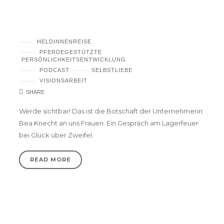
Wenn wir unsere Liebeskraft leben, ordnet
sich alles neu – Juuna Kastrup
HELDINNENREISE
PFERDEGESTÜTZTE
PERSÖNLICHKEITSENTWICKLUNG
PODCAST
SELBSTLIEBE
VISIONSARBEIT
SHARE
Werde sichtbar! Das ist die Botschaft der Unternehmerin
Bea Knecht an uns Frauen. Ein Gespräch am Lagerfeuer
bei Glück über Zweifel.
READ MORE
Bea Knecht- Wenn du etwas willst, musst du