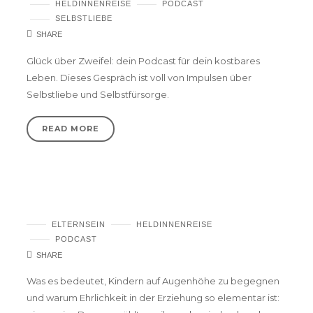
HELDINNENREISE
PODCAST
SELBSTLIEBE
SHARE
Glück über Zweifel: dein Podcast für dein kostbares
Leben. Dieses Gespräch ist voll von Impulsen über
Selbstliebe und Selbstfürsorge.
READ MORE
Podcast #6 – Tue, was dir wichtig ist.
ELTERNSEIN
HELDINNENREISE
PODCAST
SHARE
Was es bedeutet, Kindern auf Augenhöhe zu begegnen
und warum Ehrlichkeit in der Erziehung so elementar ist: