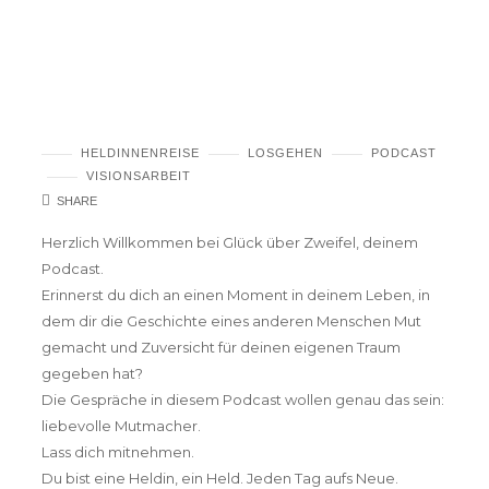
Podcast #1 – Wie du in dein Wunschleben
hinein leben kannst.
HELDINNENREISE
LOSGEHEN
PODCAST
VISIONSARBEIT
SHARE
Herzlich Willkommen bei Glück über Zweifel, deinem
Podcast.
Erinnerst du dich an einen Moment in deinem Leben, in
dem dir die Geschichte eines anderen Menschen Mut
gemacht und Zuversicht für deinen eigenen Traum
gegeben hat?
Die Gespräche in diesem Podcast wollen genau das sein:
liebevolle Mutmacher.
Lass dich mitnehmen.
Du bist eine Heldin, ein Held. Jeden Tag aufs Neue.