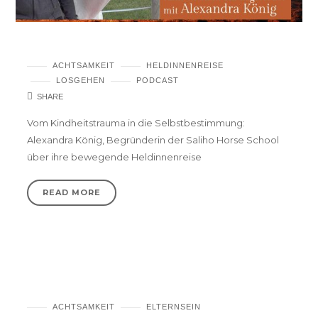
Alexandra König – Ergreife jede Chance!
ACHTSAMKEIT
HELDINNENREISE
LOSGEHEN
PODCAST
SHARE
Vom Kindheitstrauma in die Selbstbestimmung:
Alexandra König, Begründerin der Saliho Horse School
über ihre bewegende Heldinnenreise
READ MORE
Hol dir Hilfe, wenn du an deine Grenzen
kommst – Podcast
ACHTSAMKEIT
ELTERNSEIN