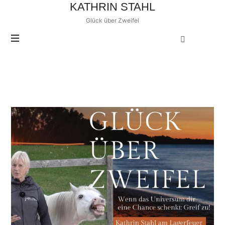
KATHRIN
KATHRIN STAHL
STAHL
Glück über Zweifel
POSTS TAGGED
Selbstbestimmung