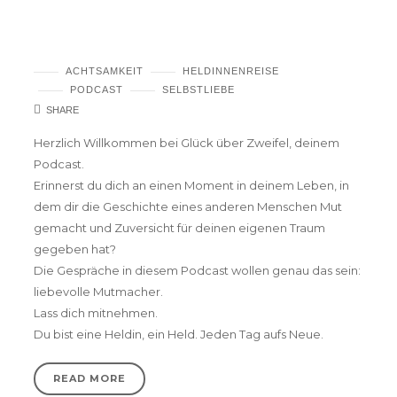
Podcast #3 – Dieser unbändige Stolz auf
dich.
ACHTSAMKEIT
HELDINNENREISE
PODCAST
SELBSTLIEBE
SHARE
Herzlich Willkommen bei Glück über Zweifel, deinem
Podcast.
Erinnerst du dich an einen Moment in deinem Leben, in
dem dir die Geschichte eines anderen Menschen Mut
gemacht und Zuversicht für deinen eigenen Traum
gegeben hat?
Die Gespräche in diesem Podcast wollen genau das sein:
liebevolle Mutmacher.
Lass dich mitnehmen.
Du bist eine Heldin, ein Held. Jeden Tag aufs Neue.
READ MORE