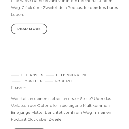
eine weise Dame erzählt von ihrem beeindruckenden
Weg. Glück über Zweifel: dein Podcast für dein kostbares
Leben.
READ MORE
Podcast #5 – Bist du die wichtigste Instanz
in deinem Leben?
ELTERNSEIN
HELDINNENREISE
LOSGEHEN
PODCAST
SHARE
Wer steht in deinem Leben an erster Stelle? Über das
Verlassen der Opferrolle in die eigene Kraft kommen.
Eine junge Mutter berichtet von ihrem Weg in meinem
Podcast Glück über Zweifel.