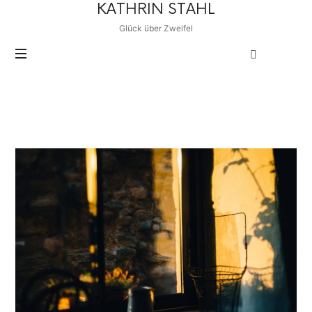
KATHRIN
KATHRIN STAHL
STAHL
Glück über Zweifel
POSTS TAGGED
Selbstverwirklichung