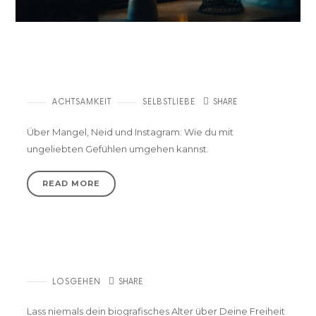
Wie du achtsam mit deinen Gefühlen
umgehen kannst (und dabei jede Menge
über dich erfährst)
ACHTSAMKEIT
SELBSTLIEBE
SHARE
Über Mangel, Neid und Instagram: Wie du mit
ungeliebten Gefühlen umgehen kannst.
READ MORE
Die Zahl – Midlife Crisis
LOSGEHEN
SHARE
Lass niemals dein biografisches Alter über Deine Freiheit