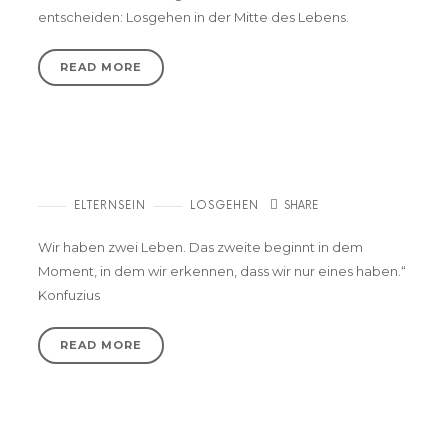
entscheiden: Losgehen in der Mitte des Lebens.
READ MORE
Mamaauszeit – Zwei Monate nur für mich
ELTERNSEIN
LOSGEHEN
SHARE
Wir haben zwei Leben. Das zweite beginnt in dem
Moment, in dem wir erkennen, dass wir nur eines haben.“
Konfuzius
READ MORE