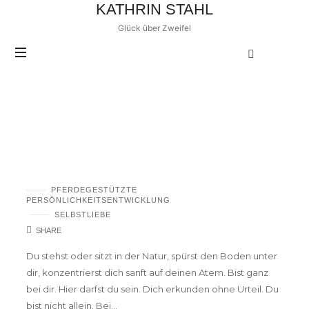
KATHRIN
KATHRIN STAHL
STAHL
Glück über Zweifel
POSTS TAGGED
Heldinnenreise
Was ist eine Heldinnenreise mit Pferden
PFERDEGESTÜTZTE
PERSÖNLICHKEITSENTWICKLUNG
SELBSTLIEBE
SHARE
Du stehst oder sitzt in der Natur, spürst den Boden unter
dir, konzentrierst dich sanft auf deinen Atem. Bist ganz
bei dir. Hier darfst du sein. Dich erkunden ohne Urteil. Du
bist nicht allein. Bei…