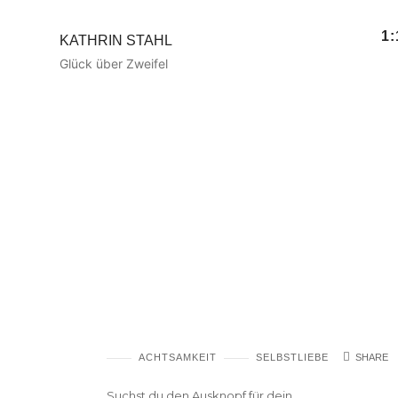
1
KATHRIN
KATHRIN STAHL
STAHL
Glück über Zweifel
Gedankenkarussell?
ACHTSAMKEIT
SELBSTLIEBE
SHARE
Suchst du den Ausknopf für dein