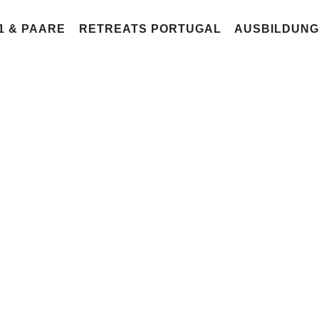
:1 & PAARE
RETREATS PORTUGAL
AUSBILDUN
POSTS TAGGED
echtegefühle