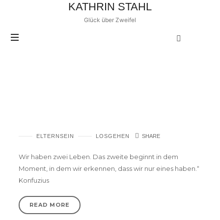
KATHRIN
KATHRIN STAHL
STAHL
Glück über Zweifel
POSTS TAGGED
Zeit ohne Kinder
Mamaauszeit – Zwei Monate nur für mich
ELTERNSEIN
LOSGEHEN
SHARE
Wir haben zwei Leben. Das zweite beginnt in dem
Moment, in dem wir erkennen, dass wir nur eines haben.“
Konfuzius
READ MORE