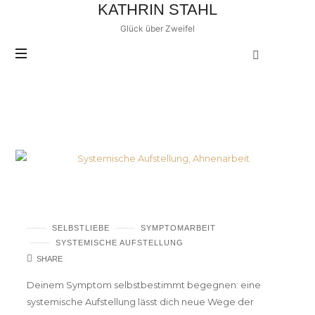
KATHRIN
KATHRIN STAHL
STAHL
Glück über Zweifel
POSTS TAGGED
systemische Aufstellung
Kloßgefühl im Hals – wie eine Aufstellung
hilft
SELBSTLIEBE
SYMPTOMARBEIT
SYSTEMISCHE AUFSTELLUNG
SHARE
Deinem Symptom selbstbestimmt begegnen: eine
systemische Aufstellung lässt dich neue Wege der