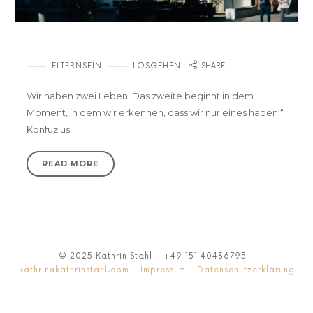
Mamaauszeit – Zwei Monate nur für mich
ELTERNSEIN
LOSGEHEN
SHARE
Wir haben zwei Leben. Das zweite beginnt in dem
Moment, in dem wir erkennen, dass wir nur eines haben.“
Konfuzius
READ MORE
© 2025 Kathrin Stahl – +49 151 40436795 –
kathrin@kathrinstahl.com
–
Impressum
–
Datenschutzerklärung