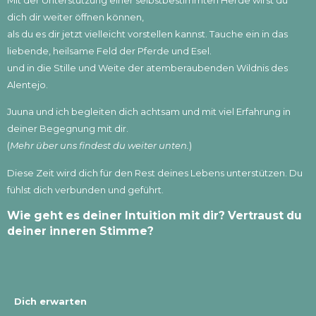
Mit der Unterstützung einer selbstbestimmten Herde wirst du
dich dir weiter öffnen können,
als du es dir jetzt vielleicht vorstellen kannst.
Tauche ein in das
liebende, heilsame Feld der Pferde und Esel.
und in die Stille und Weite der
atemberaubenden Wildnis des
Alentejo.
Juuna und ich begleiten dich achtsam und mit viel Erfahrung in
deiner Begegnung mit dir.
(
Mehr über uns findest du weiter unten.
)
⁠Diese Zeit wird dich für den Rest deines Lebens unterstützen. Du
fühlst dich verbunden und geführt.
Wie geht es deiner Intuition mit dir? Vertraust du
deiner inneren Stimme?
Dich erwarten⁠